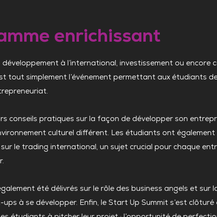
amme enrichissant
, développement à l’international, investissement ou encore c
est tout simplement l’événement permettant aux étudiants de
repreneuriat.
s conseils pratiques sur la façon de développer son entrep
vironnement culturel différent. Les étudiants ont également 
r le trading international, un sujet crucial pour chaque ent
r.
également été délivrés sur le rôle des business angels et sur l
-ups à se développer. Enfin, le Start Up Summit s’est clôturé
les étudiants à pitcher leur projet : l’opportunité de perfecti