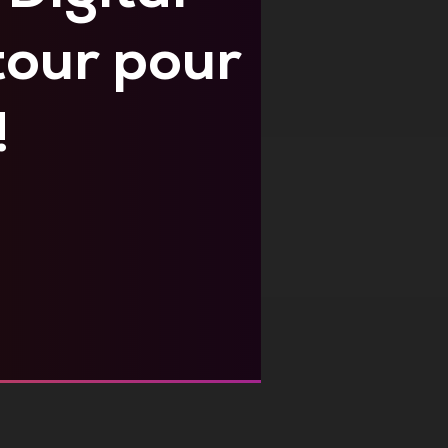
tour pour
!