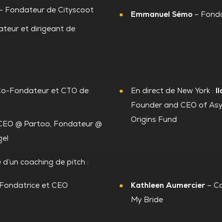
– Fondateur de Cityscoot
Emmanuel Sémo
– Fonda
teur et dirigeant de
s
o-Fondateur et CTO de
En direct de New York :
I
Founder and CEO of Asy
Origins Fund
CEO @ Partoo, Fondateur @
gel
 d’un coaching de pitch :
Fondatrice et CEO
Kathleen Aumercier
– Co
My Bride