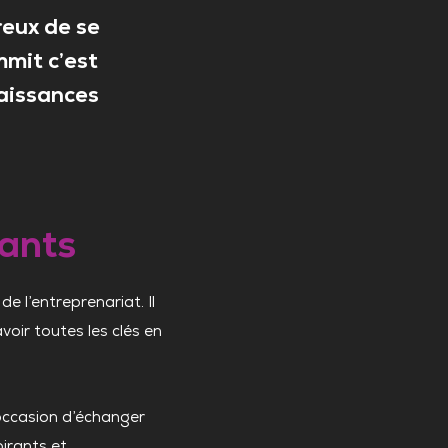
eux de se
mmit c’est
naissances
ants
 l’entreprenariat. Il
voir toutes les clés en
occasion d’échanger
irants et