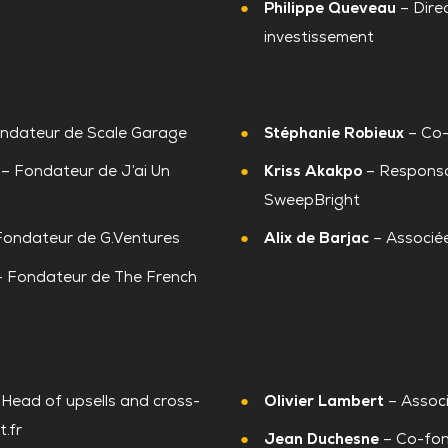
Philippe Queveau
– Dire
investissement
ndateur de Scale Garage
Stéphanie Robieux
– Co-
– Fondateur de J’ai Un
Kriss Akakpo
– Responsa
SweepBright
Fondateur de G.Ventures
Alix de Barjac
– Associé
 Fondateur de The French
 Head of upsells and cross-
Olivier Lambert
– Assoc
t.fr
Jean Duchesne
– Co-fon